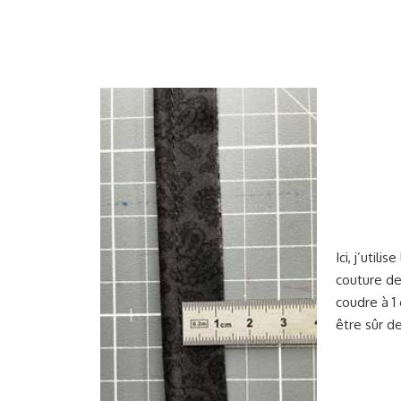
Ici, j’util
couture de
coudre à 1
être sûr d