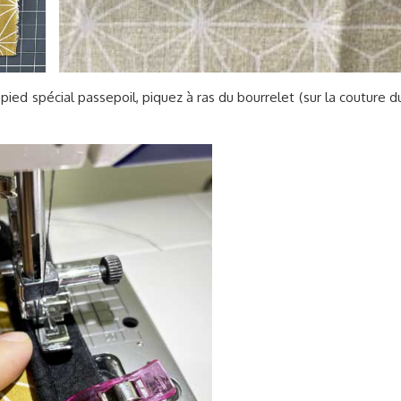
 pied spécial passepoil, piquez à ras du bourrelet (sur la couture d