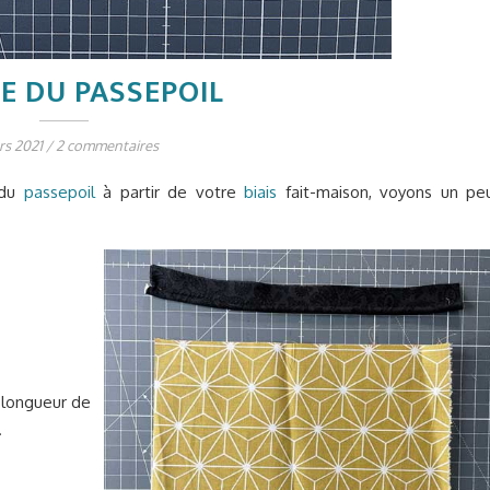
E DU PASSEPOIL
rs 2021
/
2 commentaires
 du
passepoil
à partir de votre
biais
fait-maison, voyons un pe
 longueur de
.